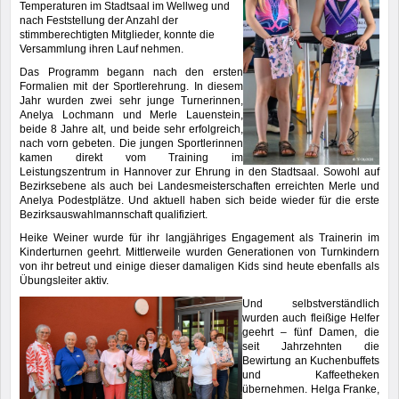
Temperaturen im Stadtsaal im Wellweg und
nach Feststellung der Anzahl der
stimmberechtigten Mitglieder, konnte die
Versammlung ihren Lauf nehmen.
Das Programm begann nach den ersten
Formalien mit der Sportlerehrung. In diesem
Jahr wurden zwei sehr junge Turnerinnen,
Anelya Lochmann und Merle Lauenstein,
beide 8 Jahre alt, und beide sehr erfolgreich,
nach vorn gebeten. Die jungen Sportlerinnen
kamen direkt vom Training im
Leistungszentrum in Hannover zur Ehrung in den Stadtsaal. Sowohl auf
Bezirksebene als auch bei Landesmeisterschaften erreichten Merle und
Anelya Podestplätze. Und aktuell haben sich beide wieder für die erste
Bezirksauswahlmannschaft qualifiziert.
Heike Weiner wurde für ihr langjähriges Engagement als Trainerin im
Kinderturnen geehrt. Mittlerweile wurden Generationen von Turnkindern
von ihr betreut und einige dieser damaligen Kids sind heute ebenfalls als
Übungsleiter aktiv.
Und selbstverständlich
wurden auch fleißige Helfer
geehrt – fünf Damen, die
seit Jahrzehnten die
Bewirtung an Kuchenbuffets
und Kaffeetheken
übernehmen. Helga Franke,