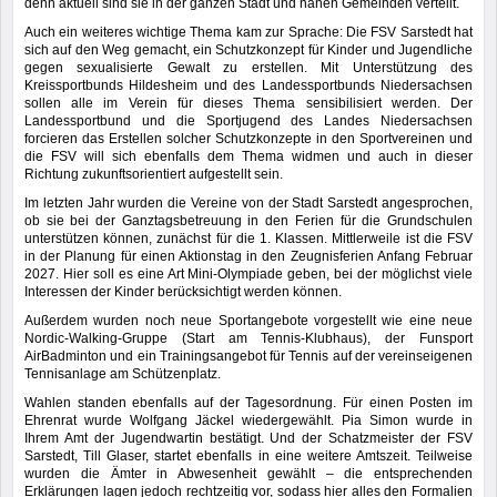
denn aktuell sind sie in der ganzen Stadt und nahen Gemeinden verteilt.
Auch ein weiteres wichtige Thema kam zur Sprache: Die FSV Sarstedt hat
sich auf den Weg gemacht, ein Schutzkonzept für Kinder und Jugendliche
gegen sexualisierte Gewalt zu erstellen. Mit Unterstützung des
Kreissportbunds Hildesheim und des Landessportbunds Niedersachsen
sollen alle im Verein für dieses Thema sensibilisiert werden. Der
Landessportbund und die Sportjugend des Landes Niedersachsen
forcieren das Erstellen solcher Schutzkonzepte in den Sportvereinen und
die FSV will sich ebenfalls dem Thema widmen und auch in dieser
Richtung zukunftsorientiert aufgestellt sein.
Im letzten Jahr wurden die Vereine von der Stadt Sarstedt angesprochen,
ob sie bei der Ganztagsbetreuung in den Ferien für die Grundschulen
unterstützen können, zunächst für die 1. Klassen. Mittlerweile ist die FSV
in der Planung für einen Aktionstag in den Zeugnisferien Anfang Februar
2027. Hier soll es eine Art Mini-Olympiade geben, bei der möglichst viele
Interessen der Kinder berücksichtigt werden können.
Außerdem wurden noch neue Sportangebote vorgestellt wie eine neue
Nordic-Walking-Gruppe (Start am Tennis-Klubhaus), der Funsport
AirBadminton und ein Trainingsangebot für Tennis auf der vereinseigenen
Tennisanlage am Schützenplatz.
Wahlen standen ebenfalls auf der Tagesordnung. Für einen Posten im
Ehrenrat wurde Wolfgang Jäckel wiedergewählt. Pia Simon wurde in
Ihrem Amt der Jugendwartin bestätigt. Und der Schatzmeister der FSV
Sarstedt, Till Glaser, startet ebenfalls in eine weitere Amtszeit. Teilweise
wurden die Ämter in Abwesenheit gewählt – die entsprechenden
Erklärungen lagen jedoch rechtzeitig vor, sodass hier alles den Formalien