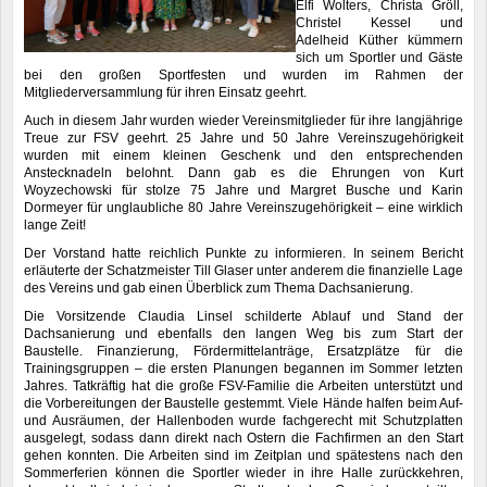
Elfi Wolters, Christa Gröll,
Christel Kessel und
Adelheid Küther kümmern
sich um Sportler und Gäste
bei den großen Sportfesten und wurden im Rahmen der
Mitgliederversammlung für ihren Einsatz geehrt.
Auch in diesem Jahr wurden wieder Vereinsmitglieder für ihre langjährige
Treue zur FSV geehrt. 25 Jahre und 50 Jahre Vereinszugehörigkeit
wurden mit einem kleinen Geschenk und den entsprechenden
Anstecknadeln belohnt. Dann gab es die Ehrungen von Kurt
Woyzechowski für stolze 75 Jahre und Margret Busche und Karin
Dormeyer für unglaubliche 80 Jahre Vereinszugehörigkeit – eine wirklich
lange Zeit!
Der Vorstand hatte reichlich Punkte zu informieren. In seinem Bericht
erläuterte der Schatzmeister Till Glaser unter anderem die finanzielle Lage
des Vereins und gab einen Überblick zum Thema Dachsanierung.
Die Vorsitzende Claudia Linsel schilderte Ablauf und Stand der
Dachsanierung und ebenfalls den langen Weg bis zum Start der
Baustelle. Finanzierung, Fördermittelanträge, Ersatzplätze für die
Trainingsgruppen – die ersten Planungen begannen im Sommer letzten
Jahres. Tatkräftig hat die große FSV-Familie die Arbeiten unterstützt und
die Vorbereitungen der Baustelle gestemmt. Viele Hände halfen beim Auf-
und Ausräumen, der Hallenboden wurde fachgerecht mit Schutzplatten
ausgelegt, sodass dann direkt nach Ostern die Fachfirmen an den Start
gehen konnten. Die Arbeiten sind im Zeitplan und spätestens nach den
Sommerferien können die Sportler wieder in ihre Halle zurückkehren,