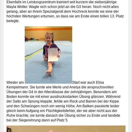
Ebenfalls im Leistungszentrum trainiert seit kurzem die siebenjährige
Mayla Wolter. Wagte sich schon jetzt an die G3 heran. Noch nicht alles
gelang, aber an ihrem Spezialgerät dem Hochreck konnte sie eine der
höchsten Wertungen erturnen, so dass sie am Ende einen tollen 13. Platz
belegte.
Wieder am
Start war auch Elisa
Kempelmann. Sie turnte wie Merle und Anelya die anspruchsvollen
Übungen der G4 in der Altersklasse der zehnjährigen. Besonders am
Boden konnte sie mit einer ausdrucksstarken Übung glänzen. Während
der Salto am Sprung klappte, fehlte am Reck und Barren bei der Kippe
und den Schwüngen noch ein wenig Höhe. Am Balken passierte leider
gleich beim Aufgang ein Flüchtigkeitsfehler, der sie aber nicht aus der
Ruhe brachte; sie turnte danach die Übung sicher zu Ende und landete
bei der Siegerehrung dann auf Platz 5.