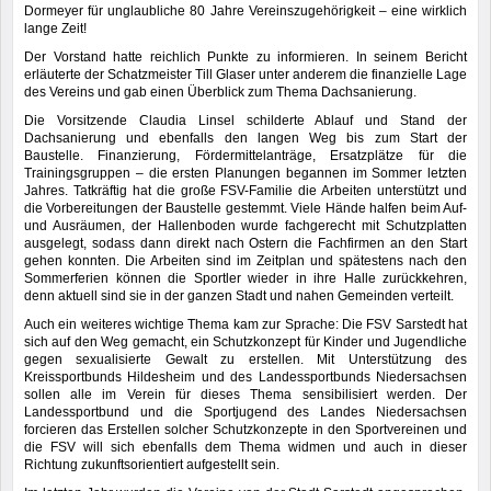
Dormeyer für unglaubliche 80 Jahre Vereinszugehörigkeit – eine wirklich
lange Zeit!
Der Vorstand hatte reichlich Punkte zu informieren. In seinem Bericht
erläuterte der Schatzmeister Till Glaser unter anderem die finanzielle Lage
des Vereins und gab einen Überblick zum Thema Dachsanierung.
Die Vorsitzende Claudia Linsel schilderte Ablauf und Stand der
Dachsanierung und ebenfalls den langen Weg bis zum Start der
Baustelle. Finanzierung, Fördermittelanträge, Ersatzplätze für die
Trainingsgruppen – die ersten Planungen begannen im Sommer letzten
Jahres. Tatkräftig hat die große FSV-Familie die Arbeiten unterstützt und
die Vorbereitungen der Baustelle gestemmt. Viele Hände halfen beim Auf-
und Ausräumen, der Hallenboden wurde fachgerecht mit Schutzplatten
ausgelegt, sodass dann direkt nach Ostern die Fachfirmen an den Start
gehen konnten. Die Arbeiten sind im Zeitplan und spätestens nach den
Sommerferien können die Sportler wieder in ihre Halle zurückkehren,
denn aktuell sind sie in der ganzen Stadt und nahen Gemeinden verteilt.
Auch ein weiteres wichtige Thema kam zur Sprache: Die FSV Sarstedt hat
sich auf den Weg gemacht, ein Schutzkonzept für Kinder und Jugendliche
gegen sexualisierte Gewalt zu erstellen. Mit Unterstützung des
Kreissportbunds Hildesheim und des Landessportbunds Niedersachsen
sollen alle im Verein für dieses Thema sensibilisiert werden. Der
Landessportbund und die Sportjugend des Landes Niedersachsen
forcieren das Erstellen solcher Schutzkonzepte in den Sportvereinen und
die FSV will sich ebenfalls dem Thema widmen und auch in dieser
Richtung zukunftsorientiert aufgestellt sein.