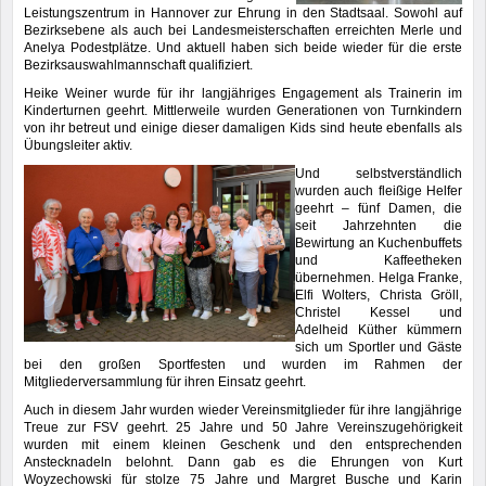
Leistungszentrum in Hannover zur Ehrung in den Stadtsaal. Sowohl auf
Bezirksebene als auch bei Landesmeisterschaften erreichten Merle und
Anelya Podestplätze. Und aktuell haben sich beide wieder für die erste
Bezirksauswahlmannschaft qualifiziert.
Heike Weiner wurde für ihr langjähriges Engagement als Trainerin im
Kinderturnen geehrt. Mittlerweile wurden Generationen von Turnkindern
von ihr betreut und einige dieser damaligen Kids sind heute ebenfalls als
Übungsleiter aktiv.
Und selbstverständlich
wurden auch fleißige Helfer
geehrt – fünf Damen, die
seit Jahrzehnten die
Bewirtung an Kuchenbuffets
und Kaffeetheken
übernehmen. Helga Franke,
Elfi Wolters, Christa Gröll,
Christel Kessel und
Adelheid Küther kümmern
sich um Sportler und Gäste
bei den großen Sportfesten und wurden im Rahmen der
Mitgliederversammlung für ihren Einsatz geehrt.
Auch in diesem Jahr wurden wieder Vereinsmitglieder für ihre langjährige
Treue zur FSV geehrt. 25 Jahre und 50 Jahre Vereinszugehörigkeit
wurden mit einem kleinen Geschenk und den entsprechenden
Anstecknadeln belohnt. Dann gab es die Ehrungen von Kurt
Woyzechowski für stolze 75 Jahre und Margret Busche und Karin