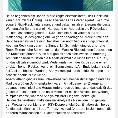
Beide begannen am Boden. Merle zeigte erstmals ihren Flick-Flack und
kam gut durch die Übung. Für Anelya war es das Paradegerät. Sie turnte
sogar 2 Flick-Flack hintereinander und bekam mit ihrer Eleganz die beste
Wertung. Am Sprung war ein Handstand mit Abdruck in die Rückenlage
auf den Mattenberg gefordert. Dazu kam ein Salto vorwärts auf den
Mattenberg. Beides gelang Anelya ganz hervorragend. Merle turnte den
Salto besser als im Training, hat aber hier noch Verbesserungspotential.
Aber am Reck kam dann ihre Stunde. Mit Schlaufen ging es ans hohe
Reck. Extrem hohe Schwünge auf dem Weg zu Riesenfelgen überzeugten
die Kampfrichterinnen. Auch hier gab es noch eine zweite Anforderung.
Am Stufenbarren mussten die Mädels erstmal die Kippe turnen, ein Teil,
für das oft Jahre benötigt wird. Merle turnte nach der Kippe sogar einen
direkten hohen Rückschwung, ein Bonuselement. Am Ende bekam sie die
mit Abstand höchste Wertung. Anelya kam gut durch beide Übungen und
schaffte ebenfalls die Kippe.
Abschließend ging es zum Schwebebalken, bei der der Aufgang und das
Rad die größten Schwierigkeiten waren. Am allgemeinen Zittergerät
gelangen noch nicht alle Herausforderungen optimal, aber das galt für das
gesamte Teilnehmerfeld, so dass Merle hier mit der zweitbesten Wertung
trumpfen konnte, während Anelya mit ihrer Eleganz überzeugte.
Bei der Siegerehrung hatte diesmal Anelya die Nase vorn und gewann
den Wettkampf vor Merle, ein FSV-Doppelerfolg! Damit haben sich beide
für die erste Mannschaft des Turnbezirks qualifiziert, die im Juni gegen die
anderen Mannschaften aus Niedersachen antreten wird.