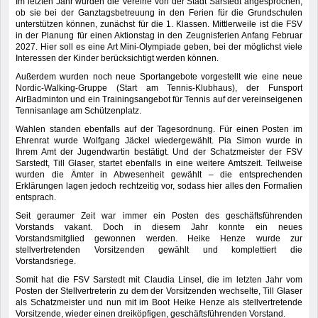
Im letzten Jahr wurden die Vereine von der Stadt Sarstedt angesprochen,
ob sie bei der Ganztagsbetreuung in den Ferien für die Grundschulen
unterstützen können, zunächst für die 1. Klassen. Mittlerweile ist die FSV
in der Planung für einen Aktionstag in den Zeugnisferien Anfang Februar
2027. Hier soll es eine Art Mini-Olympiade geben, bei der möglichst viele
Interessen der Kinder berücksichtigt werden können.
Außerdem wurden noch neue Sportangebote vorgestellt wie eine neue
Nordic-Walking-Gruppe (Start am Tennis-Klubhaus), der Funsport
AirBadminton und ein Trainingsangebot für Tennis auf der vereinseigenen
Tennisanlage am Schützenplatz.
Wahlen standen ebenfalls auf der Tagesordnung. Für einen Posten im
Ehrenrat wurde Wolfgang Jäckel wiedergewählt. Pia Simon wurde in
Ihrem Amt der Jugendwartin bestätigt. Und der Schatzmeister der FSV
Sarstedt, Till Glaser, startet ebenfalls in eine weitere Amtszeit. Teilweise
wurden die Ämter in Abwesenheit gewählt – die entsprechenden
Erklärungen lagen jedoch rechtzeitig vor, sodass hier alles den Formalien
entsprach.
Seit geraumer Zeit war immer ein Posten des geschäftsführenden
Vorstands vakant. Doch in diesem Jahr konnte ein neues
Vorstandsmitglied gewonnen werden. Heike Henze wurde zur
stellvertretenden Vorsitzenden gewählt und komplettiert die
Vorstandsriege.
Somit hat die FSV Sarstedt mit Claudia Linsel, die im letzten Jahr vom
Posten der Stellvertreterin zu dem der Vorsitzenden wechselte, Till Glaser
als Schatzmeister und nun mit im Boot Heike Henze als stellvertretende
Vorsitzende, wieder einen dreiköpfigen, geschäftsführenden Vorstand.