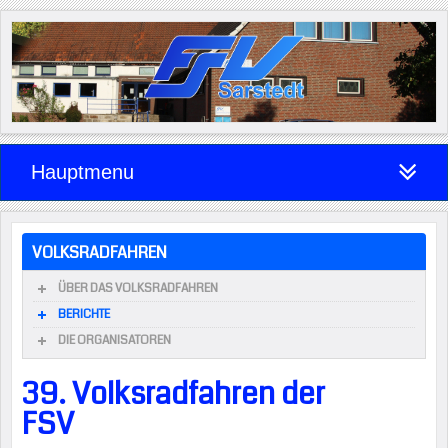
Hauptmenu
VOLKSRADFAHREN
ÜBER DAS VOLKSRADFAHREN
BERICHTE
DIE ORGANISATOREN
39. Volksradfahren der
FSV