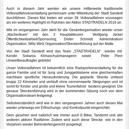
Auch in diesem Jahr werden wir unsere mittlerweile traditionelle
Volksradfahrveranstaltung gemeinsam unter Mitwirkung der Stadt Sarstedt
durchführen. Dieses Mal bieten wir unser 39. Volksradfahren sozusagen
als ein weiteres Highlight im Rahmen der Aktion STADTRADELN 2018 an.
Wie im vergangenen Jahr steht für die Gesamtorganisation wieder unser
„Macherteam“ mit den 3 Hauptakteuren Wolfgang Jäckel
Öffentlichkeitsarbeit/Sponsoring, Dieter Schmidt Administration/
Organisation, Willy Wirtz Organisation/Streckenführung auf der Matte.
Von der Stadt Sarstedt wird das Team „STADTRADELN“ wieder mit
Kerstin Sobania Klimaschutzmanagerin sowie Peter Plein
Umweltbeauftragter gebildet.
Unser Volksradfahren ist bekanntlich eine Radsportveranstaltung für die
ganze Familie und ist für Jung und Junggebliebene eine gleichermaßen
machbare sportliche Herausforderung. Die geplante Strecke umfasst
knapp 22 Kilometer und verläuft ohne nennenswerte Steigungen und ist
somit für Kinder und große und kleine Tourenfahrer bestens geeignet. Die
genaue Streckenführung wird in der kommenden Sitzung noch von dem
Organisationsteam festgelegt.
Selbstverständlich wird wie in den vergangenen Jahren auch dieses Mal
wieder unterwegs ein Erfrischungs- und Kontrollpunkt eingerichtet.
Gern gesehen sind natürlich wie immer auch E-Biker, Tandems und alle
anderen aktiven Radfahrer. Zudem wird auch diese Strecke wie in den
Vorjahren wieder Behindertengerecht ausgelegt.