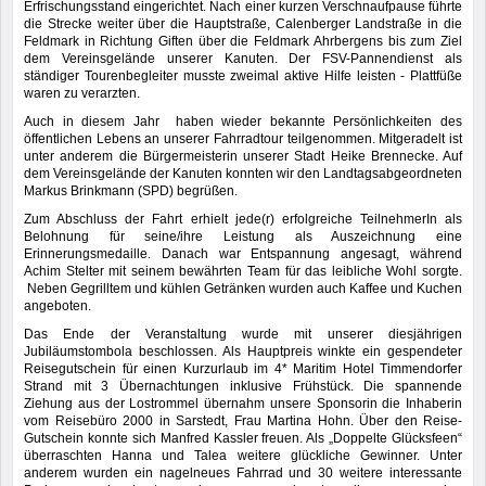
Erfrischungsstand eingerichtet. Nach einer kurzen Verschnaufpause führte
die Strecke weiter über die Hauptstraße, Calenberger Landstraße in die
Feldmark in Richtung Giften über die Feldmark Ahrbergens bis zum Ziel
dem Vereinsgelände unserer Kanuten. Der FSV-Pannendienst als
ständiger Tourenbegleiter musste zweimal aktive Hilfe leisten - Plattfüße
waren zu verarzten.
Auch in diesem Jahr haben wieder bekannte Persönlichkeiten des
öffentlichen Lebens an unserer Fahrradtour teilgenommen. Mitgeradelt ist
unter anderem die Bürgermeisterin unserer Stadt Heike Brennecke. Auf
dem Vereinsgelände der Kanuten konnten wir den Landtagsabgeordneten
Markus Brinkmann (SPD) begrüßen.
Zum Abschluss der Fahrt erhielt jede(r) erfolgreiche TeilnehmerIn als
Belohnung für seine/ihre Leistung als Auszeichnung eine
Erinnerungsmedaille. Danach war Entspannung angesagt, während
Achim Stelter mit seinem bewährten Team für das leibliche Wohl sorgte.
Neben Gegrilltem und kühlen Getränken wurden auch Kaffee und Kuchen
angeboten.
Das Ende der Veranstaltung wurde mit unserer diesjährigen
Jubiläumstombola beschlossen. Als Hauptpreis winkte ein gespendeter
Reisegutschein für einen Kurzurlaub im 4* Maritim Hotel Timmendorfer
Strand mit 3 Übernachtungen inklusive Frühstück. Die spannende
Ziehung aus der Lostrommel übernahm unsere Sponsorin die Inhaberin
vom Reisebüro 2000 in Sarstedt, Frau Martina Hohn. Über den Reise-
Gutschein konnte sich Manfred Kassler freuen. Als „Doppelte Glücksfeen“
überraschten Hanna und Talea weitere glückliche Gewinner. Unter
anderem wurden ein nagelneues Fahrrad und 30 weitere interessante