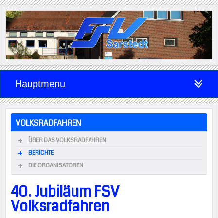
Hauptmenu
VOLKSRADFAHREN
ÜBER DAS VOLKSRADFAHREN
BERICHTE
DIE ORGANISATOREN
40. Jubiläum FSV
Volksradfahren