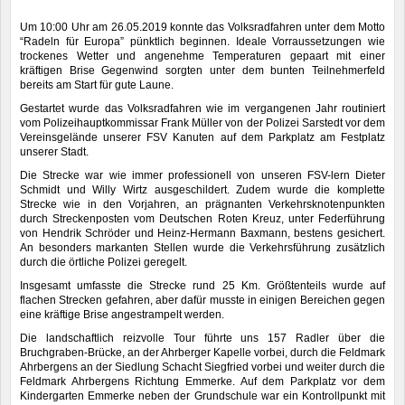
Um 10:00 Uhr am 26.05.2019 konnte das Volksradfahren unter dem Motto
“Radeln für Europa” pünktlich beginnen. Ideale Vorraussetzungen wie
trockenes Wetter und angenehme Temperaturen gepaart mit einer
kräftigen Brise Gegenwind sorgten unter dem bunten Teilnehmerfeld
bereits am Start für gute Laune.
Gestartet wurde das Volksradfahren wie im vergangenen Jahr routiniert
vom Polizeihauptkommissar Frank Müller von der Polizei Sarstedt vor dem
Vereinsgelände unserer FSV Kanuten auf dem Parkplatz am Festplatz
unserer Stadt.
Die Strecke war wie immer professionell von unseren FSV-lern Dieter
Schmidt und Willy Wirtz ausgeschildert. Zudem wurde die komplette
Strecke wie in den Vorjahren, an prägnanten Verkehrsknotenpunkten
durch Streckenposten vom Deutschen Roten Kreuz, unter Federführung
von Hendrik Schröder und Heinz-Hermann Baxmann, bestens gesichert.
An besonders markanten Stellen wurde die Verkehrsführung zusätzlich
durch die örtliche Polizei geregelt.
Insgesamt umfasste die Strecke rund 25 Km. Größtenteils wurde auf
flachen Strecken gefahren, aber dafür musste in einigen Bereichen gegen
eine kräftige Brise angestrampelt werden.
Die landschaftlich reizvolle Tour führte uns 157 Radler über die
Bruchgraben-Brücke, an der Ahrberger Kapelle vorbei, durch die Feldmark
Ahrbergens an der Siedlung Schacht Siegfried vorbei und weiter durch die
Feldmark Ahrbergens Richtung Emmerke. Auf dem Parkplatz vor dem
Kindergarten Emmerke neben der Grundschule war ein Kontrollpunkt mit