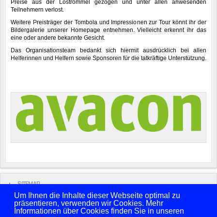
Preise aus der Lostrommel gezogen und unter allen anwesenden
Teilnehmern verlost.
Weitere Preisträger der Tombola und Impressionen zur Tour könnt ihr der
Bildergalerie unserer Homepage entnehmen. Vielleicht erkennt ihr das
eine oder andere bekannte Gesicht.
Das Organisationsteam bedankt sich hiermit ausdrücklich bei allen
Helferinnen und Helfern sowie Sponsoren für die tatkräftige Unterstützung.
SITEMAP
Um Ihnen die Inhalte dieser Webseite optimal zu
präsentieren, verwenden wir Cookies. Mehr
Copyright © 2026 FSV Sarstedt von 1861 e.V. Alle Rechte vorbehalten.
Informationen über Cookies finden Sie in unseren