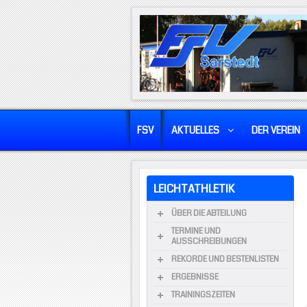
FSV
AKTUELLES
DER VEREIN
LEICHTATHLETIK
ÜBER DIE ABTEILUNG
TERMINE UND
AUSSCHREIBUNGEN
REKORDE UND BESTENLISTEN
ERGEBNISSE
TRAININGSZEITEN