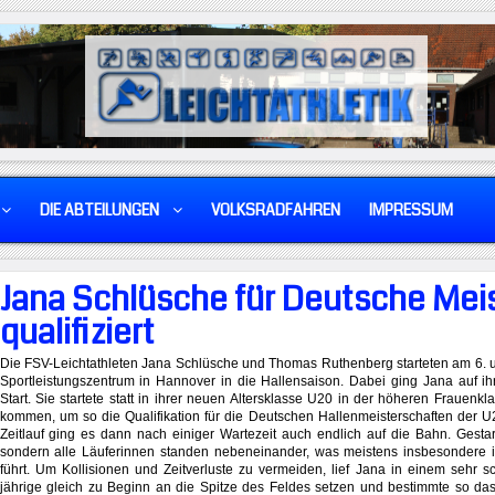
DIE ABTEILUNGEN
VOLKSRADFAHREN
IMPRESSUM
Jana Schlüsche für Deutsche Mei
qualifiziert
Die FSV-Leichtathleten Jana Schlüsche und Thomas Ruthenberg starteten am 6. u
Sportleistungszentrum in Hannover in die Hallensaison. Dabei ging Jana auf i
Start. Sie startete statt in ihrer neuen Altersklasse U20 in der höheren Frauenkla
kommen, um so die Qualifikation für die Deutschen Hallenmeisterschaften der U2
Zeitlauf ging es dann nach einiger Wartezeit auch endlich auf die Bahn. Gestar
sondern alle Läuferinnen standen nebeneinander, was meistens insbesondere i
führt. Um Kollisionen und Zeitverluste zu vermeiden, lief Jana in einem sehr s
jährige gleich zu Beginn an die Spitze des Feldes setzen und bestimmte so da