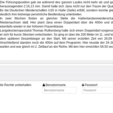
Die Führungsposition gab sie während des ganzen Laufes nicht mehr ab und g
herausragenden 2:16,13 min. Damit hatte sich Jana nicht nur den Traum der Qual
für die Deutschen Meisterschaften U20 in Halle (Salle) erfüllt, sondern konnte gle
deutlich ihre bisherige persönliche Bestleistung unterbieten.
In zwei Wochen finden an gleicher Stelle die Hallenlandesmeisterscha
Niedersachsen statt. Hier plant Jana einen Doppelstart über die 400m und 
ebenfalls wieder in der höheren Frauenklasse.
Langstreckenspezialist Thomas Ruthenberg hatte sich einen Doppelstart vorgenom
er sich für kurze Strecken entschieden. So ging er über die 200 Meter im 11. und 
dem späteren Gesamtsieger an den Start. Mit seiner erzielten Zeit von 26,09
Anschließend standen noch die 400m auf dem Programm. Hier musste der 34-Jähr
warten und war gleich im 2. Zeitlauf an der Reihe. Mit den hier erreichten 58,50 se
lle Rechte vorbehalten.
Benutzername
Passwort