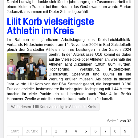
Daniel Ludwig bedankte sich für die jahrelange gute Zusammenarbeit mit
einem kleinen Präsent bei ihm. Neu in das Gerätewartteam wurde Florian
Jedamzik zusammen mit Dieter Schmidt gewählt.
Lilit Korb vielseitigste
Athletin im Kreis
Im Rahmen der jährlichen Arbeitstagung des Kreis-Leichtathletik-
Verbands Hildesheim wurden am 14. November 2024 in Bad Salzdetfurth
gleich drei Sarstedter Athleten für ihre Leistungen in der Saison 2024
geehrt. In der
Altersklasse U16 kommt es dabei
auf die Vielseitigkeit der Athleten an, weshalb die
Athleten acht Disziplinen (100m, 80m Hürden,
Hochsprung, Weitsprung, Kugelstoßen,
Diskuswurf, Speerwurf und 800m) für die
Wertung erfüllen müssen. Als beste in diesem
Jahr wurde Lilit Korb von der FSV Sarstedt geehrt, die insgesamt 3.190
Punkten erzielte. Insbesondere ihr sehr guter Hochsprung mit 1,44 Metern
brachte ihr viele Punkte ein und bedeutet auch Platz 4 im Bezirk
Hannover. Zweite wurde ihre Vereinskameradin Lena Jedamzik.
Weiterlesen: Lilit Korb vielseitigste Athletin im Kreis
Seite 1 von 32
Start
Zurück
1
2
3
4
5
6
7
8
9