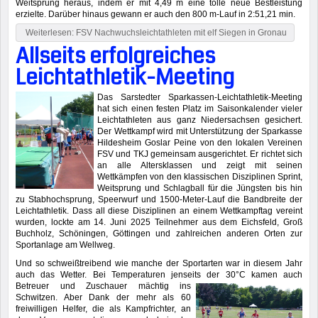
Weitsprung heraus, indem er mit 4,49 m eine tolle neue Bestleistung
erzielte. Darüber hinaus gewann er auch den 800 m-Lauf in 2:51,21 min.
Weiterlesen: FSV Nachwuchsleichtathleten mit elf Siegen in Gronau
Allseits erfolgreiches
Leichtathletik-Meeting
Das Sarstedter Sparkassen-Leichtathletik-Meeting
hat sich einen festen Platz im Saisonkalender vieler
Leichtathleten aus ganz Niedersachsen gesichert.
Der Wettkampf wird mit Unterstützung der Sparkasse
Hildesheim Goslar Peine von den lokalen Vereinen
FSV und TKJ gemeinsam ausgerichtet. Er richtet sich
an alle Altersklassen und zeigt mit seinen
Wettkämpfen von den klassischen Disziplinen Sprint,
Weitsprung und Schlagball für die Jüngsten bis hin
zu Stabhochsprung, Speerwurf und 1500-Meter-Lauf die Bandbreite der
Leichtathletik. Dass all diese Disziplinen an einem Wettkampftag vereint
wurden, lockte am 14. Juni 2025 Teilnehmer aus dem Eichsfeld, Groß
Buchholz, Schöningen, Göttingen und zahlreichen anderen Orten zur
Sportanlage am Wellweg.
Und so schweißtreibend wie manche der Sportarten war in diesem Jahr
auch das Wetter. Bei Temperaturen jenseits der 30°C kamen
auch
Betreuer und Zuschauer mächtig ins
Schwitzen. Aber Dank der mehr als 60
freiwilligen Helfer, die als Kampfrichter, an