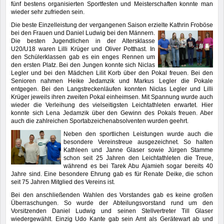
fünf bestens organisierten Sportfesten und Meisterschaften konnte man
wieder sehr zufrieden sein.
Die beste Einzelleistung der vergangenen Saison erzielte Kathrin Froböse
bei den Frauen und Daniel Ludwig bei
den Männern.
Die besten Jugendlichen in der Altersklasse
U20/U18 waren Lilli Krüger und Oliver Potthast. In
den Schülerklassen gab es ein enges Rennen um
den ersten Platz. Bei den Jungen konnte sich Niclas
Legler und bei den Mädchen Lilit Korb über den Pokal freuen. Bei den
Senioren nahmen Heike Jedamzik und Markus Legler die Pokale
entgegen. Bei den Langstreckenläufen konnten Niclas Legler und Lilli
Krüger jeweils ihren zweiten Pokal einheimsen. Mit Spannung wurde auch
wieder die Verleihung des vielseitigsten Leichtathleten erwartet. Hier
konnte sich Lena Jedamzik über den Gewinn des Pokals freuen. Aber
auch die zahlreichen Sportabzeichenabsolventen wurden geehrt.
Neben den sportlichen Leistungen wurde auch die
besondere Vereinstreue ausgezeichnet. So halten
Kathleen und Janne Glaser sowie Jürgen Stamme
schon seit 25 Jahren den Leichtathleten die Treue,
während es bei Tarek Abu Ajamieh sogar bereits 40
Jahre sind. Eine besondere Ehrung gab es für Renate Deike, die schon
seit 75 Jahren Mitglied des Vereins ist.
Bei den anschließenden Wahlen des Vorstandes gab es keine großen
Überraschungen. So wurde der Abteilungsvorstand rund um den
Vorsitzenden Daniel Ludwig und seinen Stellvertreter Till Glaser
wiedergewählt. Einzig Udo Kante gab sein Amt als Gerätewart ab und