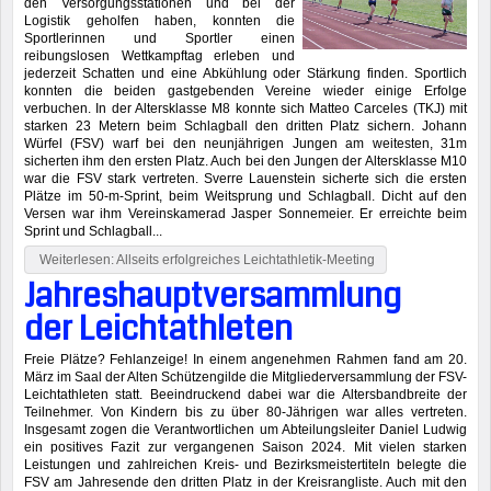
den Versorgungsstationen und bei der
Logistik geholfen haben, konnten die
Sportlerinnen und Sportler einen
reibungslosen Wettkampftag erleben und
jederzeit Schatten und eine Abkühlung oder Stärkung finden. Sportlich
konnten die beiden gastgebenden Vereine wieder einige Erfolge
verbuchen. In der Altersklasse M8 konnte sich Matteo Carceles (TKJ) mit
starken 23 Metern beim Schlagball den dritten Platz sichern. Johann
Würfel (FSV) warf bei den neunjährigen Jungen am weitesten, 31m
sicherten ihm den ersten Platz. Auch bei den Jungen der Altersklasse M10
war die FSV stark vertreten. Sverre Lauenstein sicherte sich die ersten
Plätze im 50-m-Sprint, beim Weitsprung und Schlagball. Dicht auf den
Versen war ihm Vereinskamerad Jasper Sonnemeier. Er erreichte beim
Sprint und Schlagball...
Weiterlesen: Allseits erfolgreiches Leichtathletik-Meeting
Jahreshauptversammlung
der Leichtathleten
Freie Plätze? Fehlanzeige! In einem angenehmen Rahmen fand am 20.
März im Saal der Alten Schützengilde die Mitgliederversammlung der FSV-
Leichtathleten statt. Beeindruckend dabei war die Altersbandbreite der
Teilnehmer. Von Kindern bis zu über 80-Jährigen war alles vertreten.
Insgesamt zogen die Verantwortlichen um Abteilungsleiter Daniel Ludwig
ein positives Fazit zur vergangenen Saison 2024. Mit vielen starken
Leistungen und zahlreichen Kreis- und Bezirksmeistertiteln belegte die
FSV am Jahresende den dritten Platz in der Kreisrangliste. Auch mit den