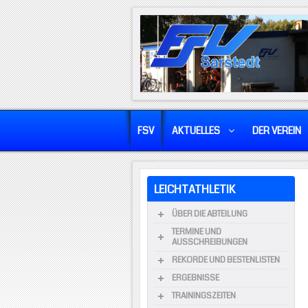
FSV
AKTUELLES
DER VEREIN
LEICHTATHLETIK
ÜBER DIE ABTEILUNG
TERMINE UND
AUSSCHREIBUNGEN
REKORDE UND BESTENLISTEN
ERGEBNISSE
TRAININGSZEITEN