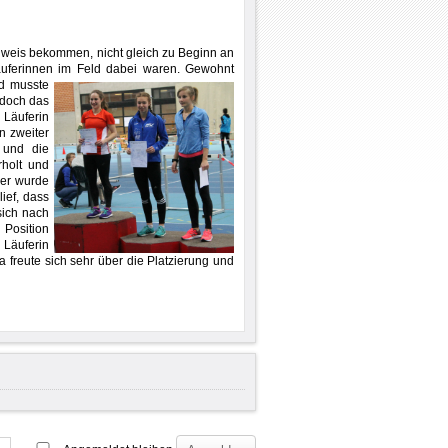
nweis bekommen, nicht gleich zu Beginn an
Läuferinnen im Feld dabei waren. Gewohnt
nd
musste
 doch das
 Läuferin
n zweiter
 und die
holt und
der wurde
ief, dass
sich nach
 Position
Läuferin
a freute sich sehr über die Platzierung und