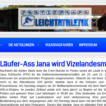
DIE ABTEILUNGEN
VOLKSRADFAHREN
IMPRESSUM
Läufer-Ass Jana wird Vizelandesm
Nachdem die letzten Starts über die 5-km-Strecke im Freien sowie die Läufe in d
Jana Schlüsche (FSV) für die Hallenlandesmeisterschaften am 20. und 21. J
Hannover ein anspruchsvolles Programm vorgenommen. Obwohl sie mit ihren 1
noch zu der Altersklasse U20 gehört, startete Jana in der höheren und s
Frauenklasse. Am Samstag begann sie ihr Wettkampfwochenende mit dem Start
400-m-Distanz. Im zweiten Zeitlauf setzte sich Jana gleich zu Beginn an die S
Feldes und gewann ihren Lauf überlegen in 59,80 sec. Dies bedeutete am En
tollen vierten Platz auf Landesebene und eine Verbesserung ihrer pers
Bestleistung aus dem vergangenen Jahr. Am Sonntag stand dann mit den 800 Me
Spezialstrecke auf dem Programm. Dieses Mal startete Jana im stärksten Feld de