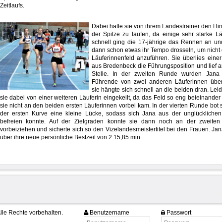
Zeitlaufs.
Dabei hatte
sie von ihrem Landestrainer den Hi
der Spitze zu laufen, da einige sehr starke 
schnell ging die 17-jährige das Rennen an u
dann schon etwas ihr Tempo drosseln, um nicht
Läuferinnenfeld anzuführen. Sie überlies einer
aus Bredenbeck die Führungsposition und lief a
Stelle. In der zweiten Runde wurden Jana
Führende von zwei anderen Läuferinnen über
sie hängte sich schnell an die beiden dran. Lei
sie dabei von einer weiteren Läuferin eingekeilt, da das Feld so eng beieinander l
sie nicht an den beiden ersten Läuferinnen vorbei kam. In der vierten Runde bot 
der ersten Kurve eine kleine Lücke, sodass sich Jana aus der unglücklichen
befreien konnte. Auf der Zielgraden konnte sie dann noch an der zweiten 
vorbeiziehen und sicherte sich so den Vizelandesmeistertitel bei den Frauen. Jan
über ihre neue persönliche Bestzeit von 2:15,85 min.
lle Rechte vorbehalten.
Benutzername
Passwort