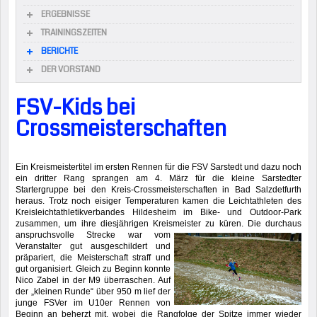
ERGEBNISSE
TRAININGSZEITEN
BERICHTE
DER VORSTAND
FSV-Kids bei
Crossmeisterschaften
Ein Kreismeistertitel im ersten Rennen für die FSV Sarstedt und dazu noch
ein dritter Rang sprangen am 4. März für die kleine Sarstedter
Startergruppe bei den Kreis-Crossmeisterschaften in Bad Salzdetfurth
heraus. Trotz noch eisiger Temperaturen kamen die Leichtathleten des
Kreisleichtathletikverbandes Hildesheim im Bike- und Outdoor-Park
zusammen, um ihre diesjährigen Kreismeister zu küren. Die durchaus
anspruchsvolle Strecke war
vom
Veranstalter gut ausgeschildert und
präpariert, die Meisterschaft straff und
gut organisiert. Gleich zu Beginn konnte
Nico Zabel in der M9 überraschen. Auf
der „kleinen Runde“ über 950 m lief der
junge FSVer im U10er Rennen von
Beginn an beherzt mit, wobei die Rangfolge der Spitze immer wieder