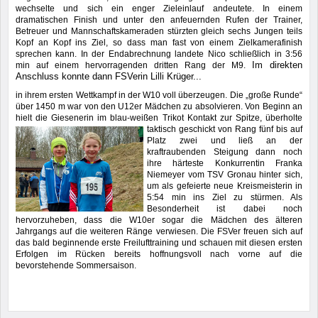
wechselte und sich ein enger Zieleinlauf andeutete. In einem
dramatischen Finish und unter den anfeuernden Rufen der Trainer,
Betreuer und Mannschaftskameraden stürzten gleich sechs Jungen teils
Kopf an Kopf ins Ziel, so dass man fast von einem Zielkamerafinish
sprechen kann. In der Endabrechnung landete Nico schließlich in 3:56
Im direkten
min auf einem hervorragenden dritten Rang der M9.
Anschluss konnte dann FSVerin Lilli Krüger...
in ihrem ersten Wettkampf in der W10 voll überzeugen. Die „große Runde“
über 1450 m war von den U12er Mädchen zu absolvieren. Von Beginn an
hielt die Giesenerin im blau-weißen Trikot Kontakt zur Spitze, überholte
taktisch geschickt von Rang fünf bis auf
Platz zwei und ließ an der
kraftraubenden Steigung dann noch
ihre härteste Konkurrentin Franka
Niemeyer vom TSV Gronau hinter sich,
um als gefeierte neue Kreismeisterin in
5:54 min ins Ziel zu stürmen. Als
Besonderheit ist dabei noch
hervorzuheben, dass die W10er sogar die Mädchen des älteren
Jahrgangs auf die weiteren Ränge verwiesen. Die FSVer freuen sich auf
das bald beginnende erste Freilufttraining und schauen mit diesen ersten
Erfolgen im Rücken bereits hoffnungsvoll nach vorne auf die
bevorstehende Sommersaison.