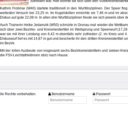
zufrieden war. Hier konnte sie sich über den Vizekreismeistertit
Kathrin Froböse (W40) startete traditionell in den Wurfdisziplinen. Der Speer fl
weitesten Versuch bei 23,25 m. Im Kugelstoßen erreichte sie 7,46 m und im abs
Diskus auf gute 22,08 m. In allen drei Wurfdisziplinen freute sie sich jeweils über d
Auch Trainerin Heike Jedamzik (W50) schnürte in Gronau mal wieder die Wettkamp
sich über zwei Bezirks- und Kreismeistertitel im Weitsprung und Speerwurf (17,2
war sie mit ihrer Leistung von 6,42 m ebenfalls sehr zufrieden (2. im Kreis und 4.
Diskuswurf lief es mit 14,87 m gut und bescherte ihr den dritten Kreismeistertitel un
im Bezirk.
Mit der tollen Ausbeute von insgesamt sechs Bezirksmeistertiteln und sieben Krei
die FSV-Leichtathletinnen stolz nach Hause.
lle Rechte vorbehalten.
Benutzername
Passwort