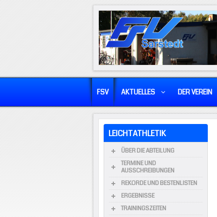
FSV
AKTUELLES
DER VEREIN
LEICHTATHLETIK
ÜBER DIE ABTEILUNG
TERMINE UND
AUSSCHREIBUNGEN
REKORDE UND BESTENLISTEN
ERGEBNISSE
TRAININGSZEITEN