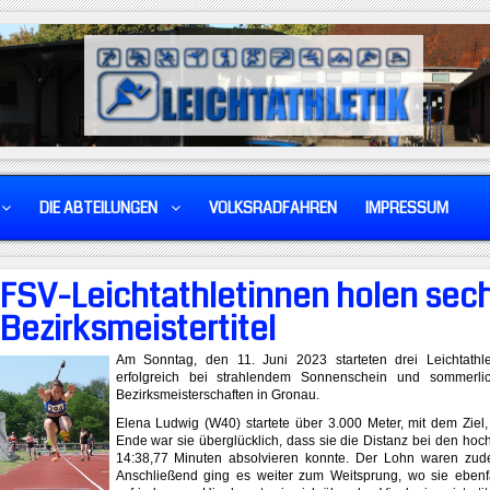
DIE ABTEILUNGEN
VOLKSRADFAHREN
IMPRESSUM
FSV-Leichtathletinnen holen sec
Bezirksmeistertitel
Am Sonntag, den 11. Juni 2023 starteten drei Leichtathle
erfolgreich bei strahlendem Sonnenschein und sommerl
Bezirksmeisterschaften in Gronau.
Elena Ludwig (W40) startete über 3.000 Meter, mit dem Ziel,
Ende war sie überglücklich, dass sie die Distanz bei den hoc
14:38,77 Minuten absolvieren konnte. Der Lohn waren zudem
Anschließend ging es weiter zum Weitsprung, wo sie ebenf