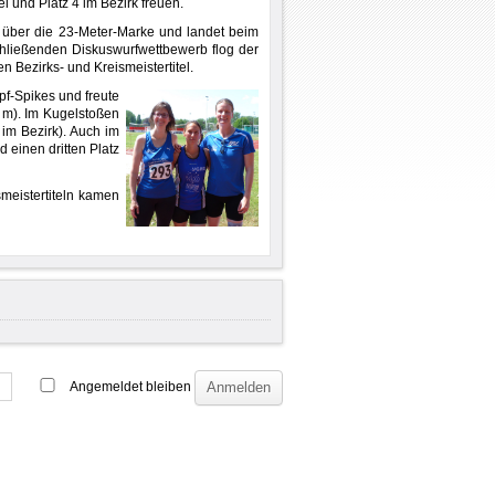
el und Platz 4 im Bezirk freuen.
og über die 23-Meter-Marke und landet beim
chließenden Diskuswurfwettbewerb flog der
en Bezirks- und Kreismeistertitel.
f-Spikes und freute
8 m). Im Kugelstoßen
 im Bezirk). Auch im
d einen dritten Platz
smeistertiteln kamen
Angemeldet bleiben