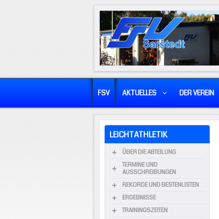
FSV
AKTUELLES
DER VEREIN
LEICHTATHLETIK
ÜBER DIE ABTEILUNG
TERMINE UND
AUSSCHREIBUNGEN
REKORDE UND BESTENLISTEN
ERGEBNISSE
TRAININGSZEITEN