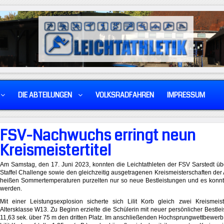
DIE ABTEILUNGEN
VOLKSRADFAHREN
IMPRESSUM
FSV-Nachwuchs erringt neun
Kreismeistertitel
Am Samstag, den 17. Juni 2023, konnten die Leichtathleten der FSV Sarstedt übe
Staffel Challenge sowie den gleichzeitig ausgetragenen Kreismeisterschaften der
heißen Sommertemperaturen purzelten nur so neue Bestleistungen und es konnten
werden.
Mit einer Leistungsexplosion sicherte sich Lilit Korb gleich zwei Kreismeiste
Altersklasse W13. Zu Beginn erzielte die Schülerin mit neuer persönlicher Bestleis
11,63 sek. über 75 m den dritten Platz. Im anschließenden Hochsprungwettbewerb 