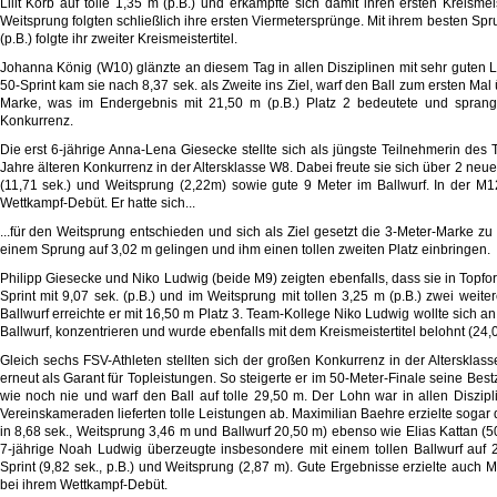
Lilit Korb auf tolle 1,35 m (p.B.) und erkämpfte sich damit ihren ersten Kreismeis
Weitsprung folgten schließlich ihre ersten Viermetersprünge. Mit ihrem besten Sp
(p.B.) folgte ihr zweiter Kreismeistertitel.
Johanna König (W10) glänzte an diesem Tag in allen Disziplinen mit sehr guten 
50-Sprint kam sie nach 8,37 sek. als Zweite ins Ziel, warf den Ball zum ersten Mal
Marke, was im Endergebnis mit 21,50 m (p.B.) Platz 2 bedeutete und sprang
Konkurrenz.
Die erst 6-jährige Anna-Lena Giesecke stellte sich als jüngste Teilnehmerin des
Jahre älteren Konkurrenz in der Altersklasse W8. Dabei freute sie sich über 2 neu
(11,71 sek.) und Weitsprung (2,22m) sowie gute 9 Meter im Ballwurf. In der M
Wettkampf-Debüt. Er hatte sich...
...für den Weitsprung entschieden und sich als Ziel gesetzt die 3-Meter-Marke zu 
einem Sprung auf 3,02 m gelingen und ihm einen tollen zweiten Platz einbringen.
Philipp Giesecke und Niko Ludwig (beide M9) zeigten ebenfalls, dass sie in Topf
Sprint mit 9,07 sek. (p.B.) und im Weitsprung mit tollen 3,25 m (p.B.) zwei weiter
Ballwurf erreichte er mit 16,50 m Platz 3. Team-Kollege Niko Ludwig wollte sich a
Ballwurf, konzentrieren und wurde ebenfalls mit dem Kreismeistertitel belohnt (24,0
Gleich sechs FSV-Athleten stellten sich der großen Konkurrenz in der Altersklas
erneut als Garant für Topleistungen. So steigerte er im 50-Meter-Finale seine Bestz
wie noch nie und warf den Ball auf tolle 29,50 m. Der Lohn war in allen Diszipli
Vereinskameraden lieferten tolle Leistungen ab. Maximilian Baehre erzielte sogar
in 8,68 sek., Weitsprung 3,46 m und Ballwurf 20,50 m) ebenso wie Elias Kattan (5
7-jährige Noah Ludwig überzeugte insbesondere mit einem tollen Ballwurf auf 
Sprint (9,82 sek., p.B.) und Weitsprung (2,87 m). Gute Ergebnisse erzielte auch 
bei ihrem Wettkampf-Debüt.