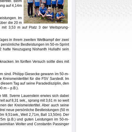
tertitel. Beim
rung auf 4,14m
Leistungen. Im
 über die 20 m
 mit 3,53 m auf Platz 3 der Weitsprung-
 Tages in ihrem zweiten Wettkampf der zwei
e persönliche Bestleistungen im 50-m-Sprint
12 hatte Neuzugang Nishanth Hullathi sein
knacken. Im fünften Versuch sollte dies mit
orm sind. Philipp Giesecke gewann im 50-m-
e Kreismeistertitel für die FSV Sarstedt. Im
n diesem Tag auf seine Paradedisziplin, den
0 m – p.B.).
se M8. Sverre Lauenstein erwies sich dabei
eit auf 8,31 sek., sprang mit 3,61 m so weit
nen der Kreismeistertitel. Aber auch seine
 drei neue persönliche Bestleistungen (50 m
0m 9,51sek., Weit 2,71m, Ball 13,50m). Der
25m (p.B.) und guten Leistungen im 50-m-
Maximilian Wolter und Constantin Passinger