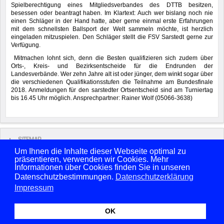
Spielberechtigung eines Mitgliedsverbandes des DTTB besitzen,
besessen oder beantragt haben. Im Klartext: Auch wer bislang noch nie
einen Schläger in der Hand hatte, aber gerne einmal erste Erfahrungen
mit dem schnellsten Ballsport der Welt sammeln möchte, ist herzlich
eingeladen mitzuspielen. Den Schläger stellt die FSV Sarstedt gerne zur
Verfügung.
Mitmachen lohnt sich, denn die Besten qualifizieren sich zudem über
Orts-, Kreis- und Bezirksentscheide für die Endrunden der
Landesverbände. Wer zehn Jahre alt ist oder jünger, dem winkt sogar über
die verschiedenen Qualifikationsstufen die Teilnahme am Bundesfinale
2018. Anmeldungen für den sarstedter Ortsentscheid sind am Turniertag
bis 16.45 Uhr möglich. Ansprechpartner: Rainer Wolf (05066-3638)
SITEMAP
Um Ihnen die Inhalte dieser Webseite optimal zu
präsentieren, verwenden wir Cookies. Mehr
Copyright © 2026 FSV Sarstedt von 1861 e.V. Alle Rechte vorbehalten.
Informationen über Cookies finden Sie in unseren
Benutzername
Passwort
Datenschutzbestimmungen.
Datenschutzerklärung
Impressum
Angemeldet bleiben
OK