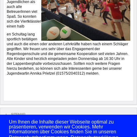
Jugendlichen als
auch alle
BetreuerInnen viel
Spaß. So konnten
sich die Viertklässler
einen halb
en Schultag lang
sportlich betätigen
und auch die einen oder anderen Lehrkräfte haben nach einem Schläger
gegriffen. Wir freuen uns sehr über das Engagement der
Regenbogenschule und die gemeinsame Kooperation seit vielen Jahren.
Alle Kinder sind herzlich eingeladen jeden Donnerstag ab 16:30 Uhr in
der Lappenberghalle vorbeizuschauen. Sollten noch weitere Fragen
hierzu bestehen, so können sich alle Interessenten gerne bei unserer
Jugendwartin Annika Prietzel (01575/2040312) melden.
SITEMAP
Um Ihnen die Inhalte dieser Webseite optimal zu
präsentieren, verwenden wir Cookies. Mehr
Copyright © 2026 FSV Sarstedt von 1861 e.V. Alle Rechte vorbehalten.
Informationen über Cookies finden Sie in unseren
Benutzername
Passwort