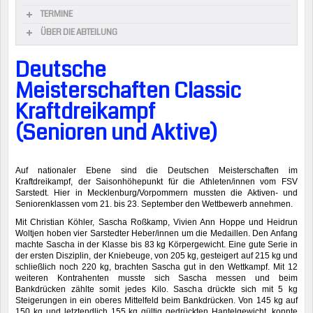
TERMINE
ÜBER DIE ABTEILUNG
Deutsche
Meisterschaften Classic
Kraftdreikampf
(Senioren und Aktive)
Auf nationaler Ebene sind die Deutschen Meisterschaften im
Kraftdreikampf, der Saisonhöhepunkt für die Athleten/innen vom FSV
Sarstedt. Hier in Mecklenburg/Vorpommern mussten die Aktiven- und
Seniorenklassen vom 21. bis 23. September den Wettbewerb annehmen.
Mit Christian Köhler, Sascha Roßkamp, Vivien Ann Hoppe und Heidrun
Woltjen hoben vier Sarstedter Heber/innen um die Medaillen. Den Anfang
machte Sascha in der Klasse bis 83 kg Körpergewicht. Eine gute Serie in
der ersten Disziplin, der Kniebeuge, von 205 kg, gesteigert auf 215 kg und
schließlich noch 220 kg, brachten Sascha gut in den Wettkampf. Mit 12
weiteren Kontrahenten musste sich Sascha messen und beim
Bankdrücken zählte somit jedes Kilo. Sascha drückte sich mit 5 kg
Steigerungen in ein oberes Mittelfeld beim Bankdrücken. Von 145 kg auf
150 kg und letztendlich 155 kg gültig gedrückten Hantelgewicht, konnte