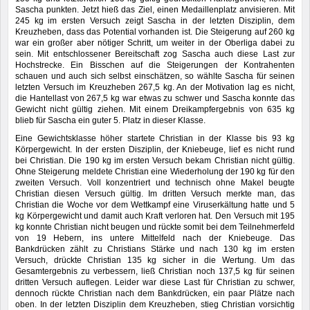
Sascha punkten. Jetzt hieß das Ziel, einen Medaillenplatz anvisieren. Mit
245 kg im ersten Versuch zeigt Sascha in der letzten Disziplin, dem
Kreuzheben, dass das Potential vorhanden ist. Die Steigerung auf 260 kg
war ein großer aber nötiger Schritt, um weiter in der Oberliga dabei zu
sein. Mit entschlossener Bereitschaft zog Sascha auch diese Last zur
Hochstrecke. Ein Bisschen auf die Steigerungen der Kontrahenten
schauen und auch sich selbst einschätzen, so wählte Sascha für seinen
letzten Versuch im Kreuzheben 267,5 kg. An der Motivation lag es nicht,
die Hantellast von 267,5 kg war etwas zu schwer und Sascha konnte das
Gewicht nicht gültig ziehen. Mit einem Dreikampfergebnis von 635 kg
blieb für Sascha ein guter 5. Platz in dieser Klasse.
Eine Gewichtsklasse höher startete Christian in der Klasse bis 93 kg
Körpergewicht. In der ersten Disziplin, der Kniebeuge, lief es nicht rund
bei Christian. Die 190 kg im ersten Versuch bekam Christian nicht gültig.
Ohne Steigerung meldete Christian eine Wiederholung der 190 kg für den
zweiten Versuch. Voll konzentriert und technisch ohne Makel beugte
Christian diesen Versuch gültig. Im dritten Versuch merkte man, das
Christian die Woche vor dem Wettkampf eine Viruserkältung hatte und 5
kg Körpergewicht und damit auch Kraft verloren hat. Den Versuch mit 195
kg konnte Christian nicht beugen und rückte somit bei dem Teilnehmerfeld
von 19 Hebern, ins untere Mittelfeld nach der Kniebeuge. Das
Bankdrücken zählt zu Christians Stärke und nach 130 kg im ersten
Versuch, drückte Christian 135 kg sicher in die Wertung. Um das
Gesamtergebnis zu verbessern, ließ Christian noch 137,5 kg für seinen
dritten Versuch auflegen. Leider war diese Last für Christian zu schwer,
dennoch rückte Christian nach dem Bankdrücken, ein paar Plätze nach
oben. In der letzten Disziplin dem Kreuzheben, stieg Christian vorsichtig