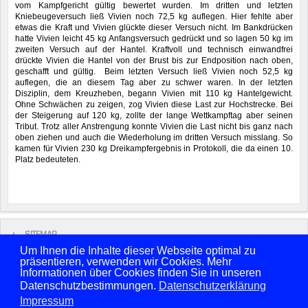
vom Kampfgericht gültig bewertet wurden. Im dritten und letzten
Kniebeugeversuch ließ Vivien noch 72,5 kg auflegen. Hier fehlte aber
etwas die Kraft und Vivien glückte dieser Versuch nicht. Im Bankdrücken
hatte Vivien leicht 45 kg Anfangsversuch gedrückt und so lagen 50 kg im
zweiten Versuch auf der Hantel. Kraftvoll und technisch einwandfrei
drückte Vivien die Hantel von der Brust bis zur Endposition nach oben,
geschafft und gültig. Beim letzten Versuch ließ Vivien noch 52,5 kg
auflegen, die an diesem Tag aber zu schwer waren. In der letzten
Disziplin, dem Kreuzheben, begann Vivien mit 110 kg Hantelgewicht.
Ohne Schwächen zu zeigen, zog Vivien diese Last zur Hochstrecke. Bei
der Steigerung auf 120 kg, zollte der lange Wettkampftag aber seinen
Tribut. Trotz aller Anstrengung konnte Vivien die Last nicht bis ganz nach
oben ziehen und auch die Wiederholung im dritten Versuch misslang. So
kamen für Vivien 230 kg Dreikampfergebnis in Protokoll, die da einen 10.
Platz bedeuteten.
SITEMAP
Um Ihnen die Inhalte dieser Webseite optimal zu
präsentieren, verwenden wir Cookies. Mehr
Copyright © 2026 FSV Sarstedt von 1861 e.V. Alle Rechte vorbehalten.
Informationen über Cookies finden Sie in unseren
Benutzername
Passwort
Datenschutzbestimmungen.
Datenschutzerklärung
Impressum