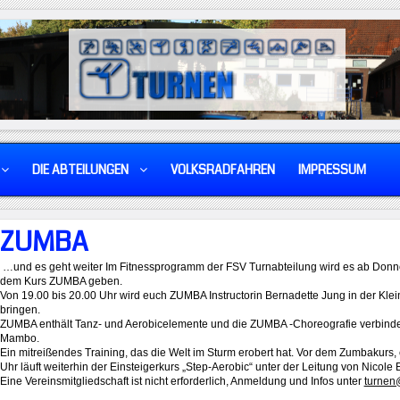
DIE ABTEILUNGEN
VOLKSRADFAHREN
IMPRESSUM
ZUMBA
…und es geht weiter Im Fitnessprogramm der FSV Turnabteilung wird es ab Donne
dem Kurs ZUMBA geben.
Von 19.00 bis 20.00 Uhr wird euch ZUMBA Instructorin Bernadette Jung in der Klei
bringen.
ZUMBA enthält Tanz- und Aerobicelemente und die ZUMBA -Choreografie verbind
Mambo.
Ein mitreißendes Training, das die Welt im Sturm erobert hat. Vor dem Zumbakurs,
Uhr läuft weiterhin der Einsteigerkurs „Step-Aerobic“ unter der Leitung von Nicole Ei
Eine Vereinsmitgliedschaft ist nicht erforderlich, Anmeldung und Infos unter
turnen@