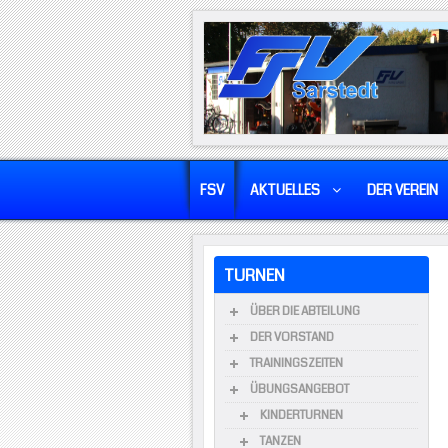
FSV
AKTUELLES
DER VEREIN
TURNEN
ÜBER DIE ABTEILUNG
DER VORSTAND
TRAININGSZEITEN
ÜBUNGSANGEBOT
KINDERTURNEN
TANZEN