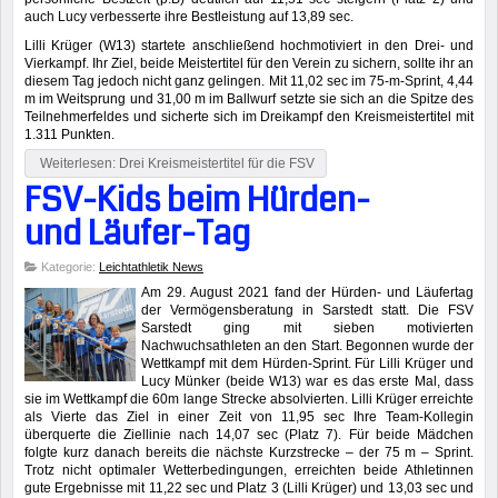
auch Lucy verbesserte ihre Bestleistung auf 13,89 sec.
Lilli Krüger (W13) startete anschließend hochmotiviert in den Drei- und
Vierkampf. Ihr Ziel, beide Meistertitel für den Verein zu sichern, sollte ihr an
diesem Tag jedoch nicht ganz gelingen. Mit 11,02 sec im 75-m-Sprint, 4,44
m im Weitsprung und 31,00 m im Ballwurf setzte sie sich an die Spitze des
Teilnehmerfeldes und sicherte sich im Dreikampf den Kreismeistertitel mit
1.311 Punkten.
Weiterlesen: Drei Kreismeistertitel für die FSV
FSV-Kids beim Hürden-
und Läufer-Tag
Kategorie:
Leichtathletik News
Am 29. August 2021 fand der Hürden- und Läufertag
der Vermögensberatung in Sarstedt statt. Die FSV
Sarstedt ging mit sieben motivierten
Nachwuchsathleten an den Start. Begonnen wurde der
Wettkampf mit dem Hürden-Sprint. Für Lilli Krüger und
Lucy Münker (beide W13) war es das erste Mal, dass
sie im Wettkampf die 60m lange Strecke absolvierten. Lilli Krüger erreichte
als Vierte das Ziel in einer Zeit von 11,95 sec Ihre Team-Kollegin
überquerte die Ziellinie nach 14,07 sec (Platz 7). Für beide Mädchen
folgte kurz danach bereits die nächste Kurzstrecke – der 75 m – Sprint.
Trotz nicht optimaler Wetterbedingungen, erreichten beide Athletinnen
gute Ergebnisse mit 11,22 sec und Platz 3 (Lilli Krüger) und 13,03 sec und