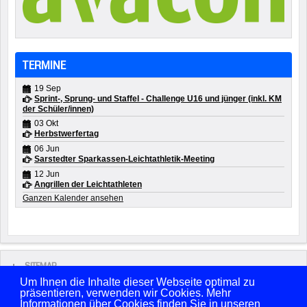
TERMINE
19 Sep
Sprint-, Sprung- und Staffel - Challenge U16 und jünger (inkl. KM
der Schüler/innen)
03 Okt
Herbstwerfertag
06 Jun
Sarstedter Sparkassen-Leichtathletik-Meeting
12 Jun
Angrillen der Leichtathleten
Ganzen Kalender ansehen
SITEMAP
Um Ihnen die Inhalte dieser Webseite optimal zu
präsentieren, verwenden wir Cookies. Mehr
Copyright © 2026 FSV Sarstedt von 1861 e.V. Alle Rechte vorbehalten.
Informationen über Cookies finden Sie in unseren