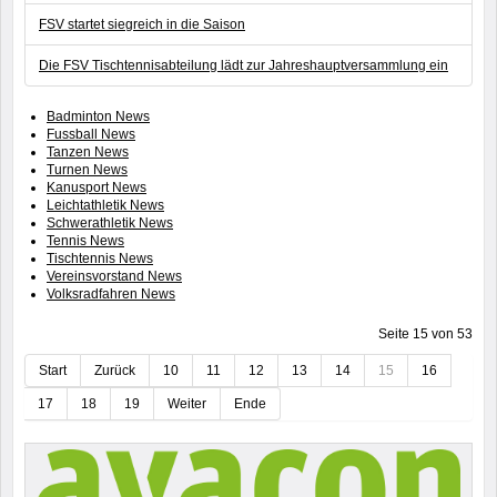
FSV startet siegreich in die Saison
Die FSV Tischtennisabteilung lädt zur Jahreshauptversammlung ein
Badminton News
Fussball News
Tanzen News
Turnen News
Kanusport News
Leichtathletik News
Schwerathletik News
Tennis News
Tischtennis News
Vereinsvorstand News
Volksradfahren News
Seite 15 von 53
Start
Zurück
10
11
12
13
14
15
16
17
18
19
Weiter
Ende