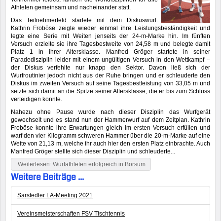
Athleten gemeinsam und nacheinander statt.
Das Teilnehmerfeld startete mit dem Diskuswurf.
Kathrin Froböse zeigte wieder einmal ihre Leistungsbeständigkeit und
legte eine Serie mit Weiten jenseits der 24-m-Marke hin. Im fünften
Versuch erzielte sie ihre Tagesbestweite von 24,58 m und belegte damit
Platz 1 in ihrer Altersklasse. Manfred Gröger startete in seiner
Paradedisziplin leider mit einem ungültigen Versuch in den Wettkampf –
der Diskus verfehlte nur knapp den Sektor. Davon ließ sich der
Wurfroutinier jedoch nicht aus der Ruhe bringen und er schleuderte den
Diskus im zweiten Versuch auf seine Tagesbestleistung von 33,05 m und
setzte sich damit an die Spitze seiner Altersklasse, die er bis zum Schluss
verteidigen konnte.
Nahezu ohne Pause wurde nach dieser Disziplin das Wurfgerät
gewechselt und es stand nun der Hammerwurf auf dem Zeitplan. Kathrin
Froböse konnte ihre Erwartungen gleich im ersten Versuch erfüllen und
warf den vier Kilogramm schweren Hammer über die 20-m-Marke auf eine
Weite von 21,13 m, welche ihr auch hier den ersten Platz einbrachte. Auch
Manfred Gröger stellte sich dieser Disziplin und schleuderte...
Weiterlesen: Wurfathleten erfolgreich in Borsum
Weitere Beiträge ...
Sarstedter LA-Meeting 2021
Vereinsmeisterschaften FSV Tischtennis