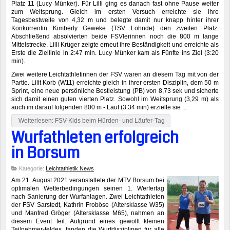
Platz 11 (Lucy Münker). Für Lilli ging es danach fast ohne Pause weiter
zum Weitsprung. Gleich im ersten Versuch erreichte sie ihre
Tagesbestweite von 4,32 m und belegte damit nur knapp hinter ihrer
Konkurrentin Kimberly Geweke (TSV Lohnde) den zweiten Platz.
Abschließend absolvierten beide FSVlerinnen noch die 800 m lange
Mittelstrecke. Lilli Krüger zeigte erneut ihre Beständigkeit und erreichte als
Erste die Ziellinie in 2:47 min. Lucy Münker kam als Fünfte ins Ziel (3:20
min).
Zwei weitere Leichtathletinnen der FSV waren an diesem Tag mit von der
Partie. Lilit Korb (W11) erreichte gleich in ihrer ersten Disziplin, dem 50 m
Sprint, eine neue persönliche Bestleistung (PB) von 8,73 sek und sicherte
sich damit einen guten vierten Platz. Sowohl im Weitsprung (3,29 m) als
auch im darauf folgenden 800 m - Lauf (3:34 min) erzielte sie ...
Weiterlesen: FSV-Kids beim Hürden- und Läufer-Tag
Wurfathleten erfolgreich
in Borsum
Kategorie:
Leichtathletik News
Am 21. August 2021 veranstaltete der MTV Borsum bei
optimalen Wetterbedingungen seinen 1. Werfertag
nach Sanierung der Wurfanlagen. Zwei Leichtathleten
der FSV Sarstedt, Kathrin Froböse (Altersklasse W35)
und Manfred Gröger (Altersklasse M65), nahmen an
diesem Event teil. Aufgrund eines gewollt kleinen
Teilnehmer-feldes, fanden die Wurfdisziplinen für alle