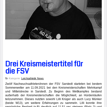
Drei Kreismeistertitel für
die FSV
Kategorie:
Leichtathletik News
Zwölf Nachwuchsathleten/innen der FSV Sarstedt starteten bei bestem
Sommerwetter am 11.09.2021 bei den Kreismeisterschaften Mehrkampf
und Mittelstrecke in Sarstedt. Zu Beginn des Wettkampfes bestand
außerhalb der Kreismeisterschaften die Möglichkeit, an Hürdenläufen
teilzunehmen. Dieses nutzten sowohl Lilli Krüger als auch Lucy Münker
(beide W13), um weitere Erfahrungen zu sammeln. Lilli konnte ihre
persönliche Bestzeit (p.B) deutlich auf 11,51 sec steigern (Platz 2) und