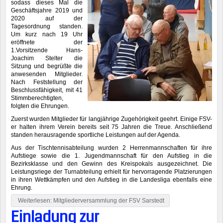
sodass dieses Mal die
Geschäftsjahre 2019 und
2020 auf der
Tagesordnung standen.
Um kurz nach 19 Uhr
eröffnete der
1.Vorsitzende Hans-
Joachim Stelter die
Sitzung und begrüßte die
anwesenden Mitglieder.
Nach Feststellung der
Beschlussfähigkeit, mit 41
Stimmberechtigten,
folgten die Ehrungen.
Zuerst wurden Mitglieder für langjährige Zugehörigkeit geehrt. Einige FSV-
er halten ihrem Verein bereits seit 75 Jahren die Treue. Anschließend
standen herausragende sportliche Leistungen auf der Agenda.
Aus der Tischtennisabteilung wurden 2 Herrenmannschaften für ihre
Aufstiege sowie die 1. Jugendmannschaft für den Aufstieg in die
Bezirksklasse und den Gewinn des Kreispokals ausgezeichnet. Die
Leistungsriege der Turnabteilung erhielt für hervorragende Platzierungen
in ihren Wettkämpfen und den Aufstieg in die Landesliga ebenfalls eine
Ehrung.
Weiterlesen: Mitgliederversammlung der FSV Sarstedt
Einladung zur