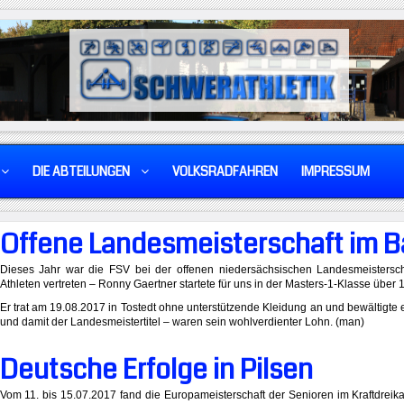
DIE ABTEILUNGEN
VOLKSRADFAHREN
IMPRESSUM
Offene Landesmeisterschaft im 
Dieses Jahr war die FSV bei der offenen niedersächsischen Landesmeistersch
Athleten vertreten – Ronny Gaertner startete für uns in der Masters-1-Klasse übe
Er trat am 19.08.2017 in Tostedt ohne unterstützende Kleidung an und bewältigte 
und damit der Landesmeistertitel – waren sein wohlverdienter Lohn. (man)
Deutsche Erfolge in Pilsen
Vom 11. bis 15.07.2017 fand die Europameisterschaft der Senioren im Kraftdreikam