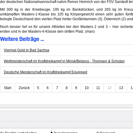
der deutschen Nationalmannschaft nahm Reiner Heinrich von der FSV Sarstedt teil
Mit 300 kg in der Kniebeuge, 195 kg im Bankdrücken, und 265 kg im Kreuzh
umkämpften Masters-1-Klasse bis 105 kg Körpergewicht einen sehr guten fünft
belegte Deutschland den vierten Platz hinter Großbritannien (3), Österreich (2) un
Noch besser lief es für unsere Athleten bei den Masters 2 und 3 – hier sichert
ersten und in der Masters-4-Klasse den dritten Platz. (man)
Weitere Beiträge ...
Viermal Gold in Bad Sachsa
Weltmeisterschaft im Kraftdreikampf in Minsk/Belarus - Thomsen & Schutan
Deutsche Meisterschaft im Kraftdreikampf Equipped
Start
Zurück
5
6
7
8
9
10
11
12
13
1