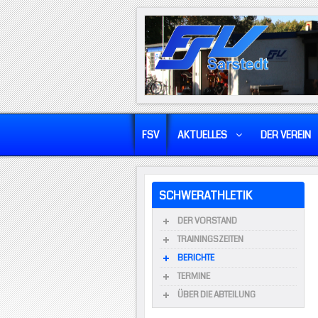
FSV
AKTUELLES
DER VEREIN
SCHWERATHLETIK
DER VORSTAND
TRAININGSZEITEN
BERICHTE
TERMINE
ÜBER DIE ABTEILUNG