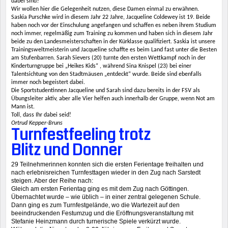
dabei sind?
Wir wollen hier die Gelegenheit nutzen, diese Damen einmal zu erwähnen.
Saskia Purschke wird in diesem Jahr 22 Jahre, Jacqueline Coldewey ist 19. Beide
haben noch vor der Einschulung angefangen und schaffen es neben ihrem Studium
noch immer, regelmäßig zum Training zu kommen und haben sich in diesem Jahr
beide zu den Landesmeisterschaften in der Kürklasse qualifiziert. Saskia ist unsere
Trainingsweltmeisterin und Jacqueline schaffte es beim Land fast unter die Besten
am Stufenbarren. Sarah Sievers (20) turnte den ersten Wettkampf noch in der
Kinderturngruppe bei „Heikes Kids“ , während Sina Knispel (23) bei einer
Talentsichtung von den Stadtmäusen „entdeckt“ wurde. Beide sind ebenfalls
immer noch begeistert dabei.
Die Sportstudentinnen Jacqueline und Sarah sind dazu bereits in der FSV als
Übungsleiter aktiv, aber alle Vier helfen auch innerhalb der Gruppe, wenn Not am
Mann ist.
Toll, dass Ihr dabei seid!
Ortrud Kepper-Bruns
Turnfestfeeling trotz
Blitz und Donner
29 Teilnehmerinnen konnten sich die ersten Ferientage freihalten und
nach erlebnisreichen Turnfesttagen wieder in den Zug nach Sarstedt
steigen. Aber der Reihe nach:
Gleich am ersten Ferientag ging es mit dem Zug nach Göttingen.
Übernachtet wurde – wie üblich – in einer zentral gelegenen Schule.
Dann ging es zum Turnfestgelände, wo die Wartezeit auf den
beeindruckenden Festumzug und die Eröffnungsveranstaltung mit
Stefanie Heinzmann durch turnerische Spiele verkürzt wurde.