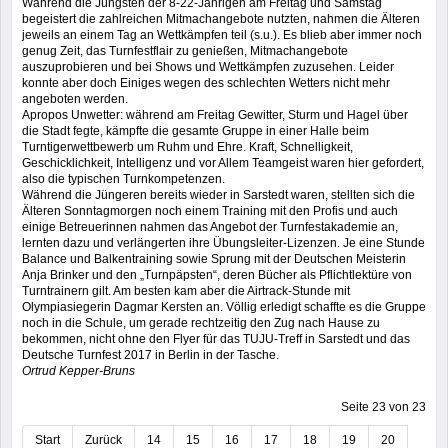
Während die Jüngsten der 8-22-Jährigen am Freitag und Samstag
begeistert die zahlreichen Mitmachangebote nutzten, nahmen die Älteren
jeweils an einem Tag an Wettkämpfen teil (s.u.). Es blieb aber immer noch
genug Zeit, das Turnfestflair zu genießen, Mitmachangebote
auszuprobieren und bei Shows und Wettkämpfen zuzusehen. Leider
konnte aber doch Einiges wegen des schlechten Wetters nicht mehr
angeboten werden.
Apropos Unwetter: während am Freitag Gewitter, Sturm und Hagel über
die Stadt fegte, kämpfte die gesamte Gruppe in einer Halle beim
Turntigerwettbewerb um Ruhm und Ehre. Kraft, Schnelligkeit,
Geschicklichkeit, Intelligenz und vor Allem Teamgeist waren hier gefordert,
also die typischen Turnkompetenzen.
Während die Jüngeren bereits wieder in Sarstedt waren, stellten sich die
Älteren Sonntagmorgen noch einem Training mit den Profis und auch
einige Betreuerinnen nahmen das Angebot der Turnfestakademie an,
lernten dazu und verlängerten ihre Übungsleiter-Lizenzen. Je eine Stunde
Balance und Balkentraining sowie Sprung mit der Deutschen Meisterin
Anja Brinker und den „Turnpäpsten“, deren Bücher als Pflichtlektüre von
Turntrainern gilt. Am besten kam aber die Airtrack-Stunde mit
Olympiasiegerin Dagmar Kersten an. Völlig erledigt schaffte es die Gruppe
noch in die Schule, um gerade rechtzeitig den Zug nach Hause zu
bekommen, nicht ohne den Flyer für das TUJU-Treff in Sarstedt und das
Deutsche Turnfest 2017 in Berlin in der Tasche.
Ortrud Kepper-Bruns
Seite 23 von 23
Start
Zurück
14
15
16
17
18
19
20