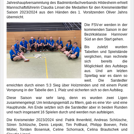
Jahreshauptversammlung des Badmintonfachverbands Hildesheim erhielt
Mannschaftsführerin Claudia Linsel die Medaillen für den Kreismeistertitel
Saison 2023/2024 aus den Händen des 1. Vorsitzenden Oliver Jahns
überreicht.
Die FSV-er werden in der
kommenden Saison in der
Bezirksklasse Hannover
Süd an den Start gehen.
Bis zuletzt wurden
Tabellen und Spielstände
verglichen, man rechnete
sich bereits die
Möglichkeit des Aufstiegs
aus. Und am letzten
Spieltag war es dann so
weit. Die Sarstedter
erreichten durch einen 5:3 Sieg über Holzminden und mit einem Punkt
Vorsprung in der Tabelle den 1. Platz und sicherten sich so den Aufstieg.
Diese Saison war sehr lang, denn es wurden zwei Ligen
zusammengelegt. Um leistungsgemäß zu filtern, gab es eine Vor- und eine
Hauptrunde. Am Ende setzten sich die Sarstedter aber in beiden Runden
und nach insgesamt 16 Spielen durch und werden nun aufsteigen.
Die Kreismeister 2023/2024 sind: Patrik Ihnenfeld, Andreas Schlüsche,
Sören Schlüsche, Denis Leipski, Tim Potthast, Philipp Boeven, Felix
Müller, Torsten Boseniuk, Celine Schornack, Celina Brautschek und