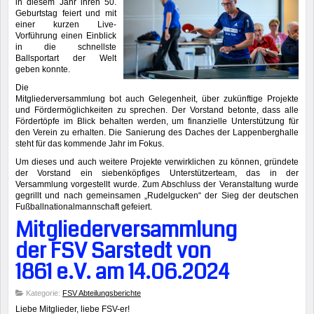
in diesem Jahr ihren 50.
Geburtstag feiert und mit
einer kurzen Live-
Vorführung einen Einblick
in die schnellste
Ballsportart der Welt
geben konnte.
Die
Mitgliederversammlung bot auch Gelegenheit, über zukünftige Projekte
und Fördermöglichkeiten zu sprechen. Der Vorstand betonte, dass alle
Fördertöpfe im Blick behalten werden, um finanzielle Unterstützung für
den Verein zu erhalten. Die Sanierung des Daches der Lappenberghalle
steht für das kommende Jahr im Fokus.
Um dieses und auch weitere Projekte verwirklichen zu können, gründete
der Vorstand ein siebenköpfiges Unterstützerteam, das in der
Versammlung vorgestellt wurde. Zum Abschluss der Veranstaltung wurde
gegrillt und nach gemeinsamen „Rudelgucken“ der Sieg der deutschen
Fußballnationalmannschaft gefeiert.
Mitgliederversammlung
der FSV Sarstedt von
1861 e.V. am 14.06.2024
Kategorie:
FSV Abteilungsberichte
Liebe Mitglieder, liebe FSV-er!