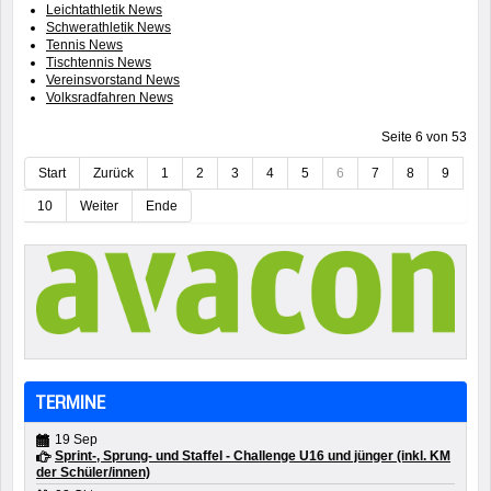
Leichtathletik News
Schwerathletik News
Tennis News
Tischtennis News
Vereinsvorstand News
Volksradfahren News
Seite 6 von 53
Start
Zurück
1
2
3
4
5
6
7
8
9
10
Weiter
Ende
TERMINE
19 Sep
Sprint-, Sprung- und Staffel - Challenge U16 und jünger (inkl. KM
der Schüler/innen)