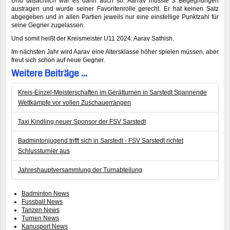
Und tatsächlich war es dann auch so. Aarrav musste 3 Begegnungen
austragen und wurde seiner Favoritenrolle gerecht. Er hat keinen Satz
abgegeben und in allen Partien jeweils nur eine einstellige Punktzahl für
seine Gegner zugelassen.
Und somit heißt der Kreismeister U11 2024: Aarav Sathish.
Im nächsten Jahr wird Aarav eine Altersklasse höher spielen müssen, aber
freut sich schon auf neue Gegner.
Weitere Beiträge ...
Kreis-Einzel-Meisterschaften im Gerätturnen in Sarstedt Spannende
Wettkämpfe vor vollen Zuschauerrängen
Taxi Kindling neuer Sponsor der FSV Sarstedt
Badmintonjugend trifft sich in Sarstedt - FSV Sarstedt richtet
Schlussturnier aus
Jahreshauptversammlung der Turnabteilung
Badminton News
Fussball News
Tanzen News
Turnen News
Kanusport News