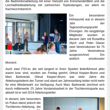
die Badmintonabteilung mit einer Vielzahl von Kreismeistertiteln und die
Leichtathletikabteilung mit zahlreichen Topleistungen, vor allem im
Nachwuchsbereich.
Ein besonderer
Höhepunkt war in diesem
Jahr der
Tagesordnungspunkt
Ehrungen. Als langjährige
Mitglieder wurden in
diesem Jahr mit Roswitha
Stych und Peter Glaser
zwei Vereinsikonen für 75
Jahre Vereinstreue
ausgezeichnet. Ein
wirklich emotionaler
Moment.
Auch zwei FSV-er, die seit langem in ihren Sparten federführend aktiv
waren bzw. sind, wurden am Freitag geehrt, Ortrud Kepper-Bruns und
Marc Barkowski. Ortrud Kepper-Bruns war viele Jahre die
Abteilungsleiterin der Turner und stand am Jahresanfang leider nicht mehr
für eine Wiederwahl zur Verfügung. Auch Marc Barkowski zeichnet sich
durch mittlerweile 25 Jahre Vorstandsarbeit in der Tischtennissparte aus,
aktuell ist er seit 2016 Abteilungsleiter.
In diesem Jahr besonders
im Fokus stand jedoch die
Tischtennis-Abteilung, die