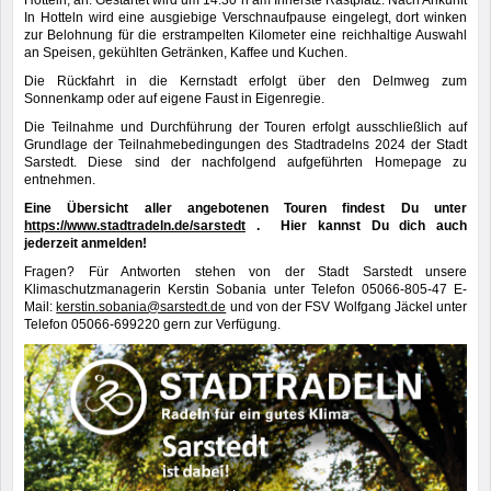
Hotteln, an. Gestartet wird um 14:30 h am Innerste Rastplatz. Nach Ankunft
In Hotteln wird eine ausgiebige Verschnaufpause eingelegt, dort winken
zur Belohnung für die erstrampelten Kilometer eine reichhaltige Auswahl
an Speisen, gekühlten Getränken, Kaffee und Kuchen.
Die Rückfahrt in die Kernstadt erfolgt über den Delmweg zum
Sonnenkamp oder auf eigene Faust in Eigenregie.
Die Teilnahme und Durchführung der Touren erfolgt ausschließlich auf
Grundlage der Teilnahmebedingungen des Stadtradelns 2024 der Stadt
Sarstedt. Diese sind der nachfolgend aufgeführten Homepage zu
entnehmen.
Eine Übersicht aller angebotenen Touren findest Du unter
https://www.stadtradeln.de/sarstedt
.
Hier kannst Du dich auch
jederzeit anmelden!
Fragen? Für Antworten stehen von der Stadt Sarstedt unsere
Klimaschutzmanagerin Kerstin Sobania unter Telefon 05066-805-47 E-
Mail:
kerstin.sobania@sarstedt.de
und von der FSV Wolfgang Jäckel unter
Telefon 05066-699220 gern zur Verfügung.