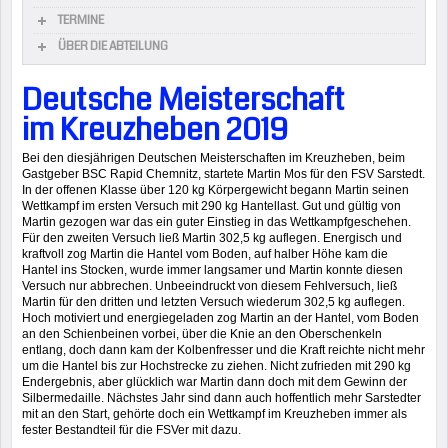
TERMINE
ÜBER DIE ABTEILUNG
Deutsche Meisterschaft
im Kreuzheben 2019
Bei den diesjährigen Deutschen Meisterschaften im Kreuzheben, beim
Gastgeber BSC Rapid Chemnitz, startete Martin Mos für den FSV Sarstedt.
In der offenen Klasse über 120 kg Körpergewicht begann Martin seinen
Wettkampf im ersten Versuch mit 290 kg Hantellast. Gut und gültig von
Martin gezogen war das ein guter Einstieg in das Wettkampfgeschehen.
Für den zweiten Versuch ließ Martin 302,5 kg auflegen. Energisch und
kraftvoll zog Martin die Hantel vom Boden, auf halber Höhe kam die
Hantel ins Stocken, wurde immer langsamer und Martin konnte diesen
Versuch nur abbrechen. Unbeeindruckt von diesem Fehlversuch, ließ
Martin für den dritten und letzten Versuch wiederum 302,5 kg auflegen.
Hoch motiviert und energiegeladen zog Martin an der Hantel, vom Boden
an den Schienbeinen vorbei, über die Knie an den Oberschenkeln
entlang, doch dann kam der Kolbenfresser und die Kraft reichte nicht mehr
um die Hantel bis zur Hochstrecke zu ziehen. Nicht zufrieden mit 290 kg
Endergebnis, aber glücklich war Martin dann doch mit dem Gewinn der
Silbermedaille. Nächstes Jahr sind dann auch hoffentlich mehr Sarstedter
mit an den Start, gehörte doch ein Wettkampf im Kreuzheben immer als
fester Bestandteil für die FSVer mit dazu.